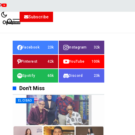
Subscribe
Opinion
Facebook
23k
Instagram
32k
Pinterest
42k
YouTube
100k
Spotify
65k
Discord
23k
Don't Miss
EL CIBAO