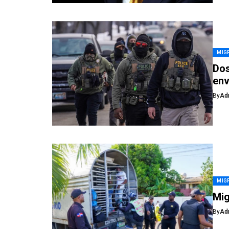
MIG
Dos
env
By
Ad
MIG
Mig
By
Ad