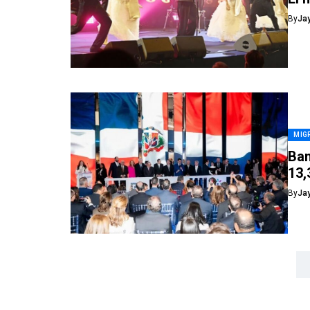
By
Ja
MIG
Ban
13,
By
Ja