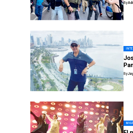
By
Ad
INT
Jos
Pa
By
Ja
MIG
El 