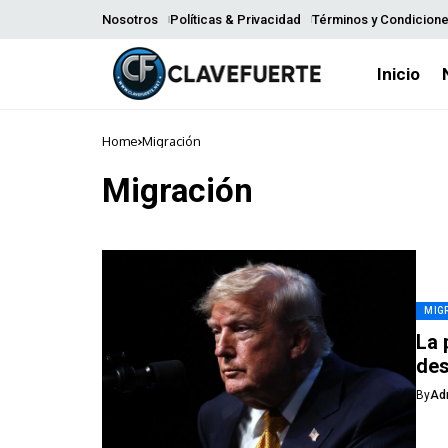
Nosotros
Políticas & Privacidad
Términos y Condicion
Inicio
Home
Migración
Migración
MIG
La 
des
By
Ad