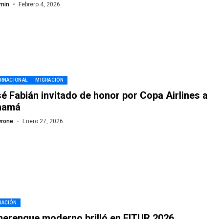
min
Febrero 4, 2026
ERNACIONAL
MIGRACIÓN
é Fabián invitado de honor por Copa Airlines a
namá
yrone
Enero 27, 2026
RACIÓN
merengue moderno brilló en FITUR 2026