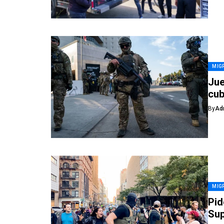
MIG
Jue
cub
By
Ad
MIG
Pid
Sup