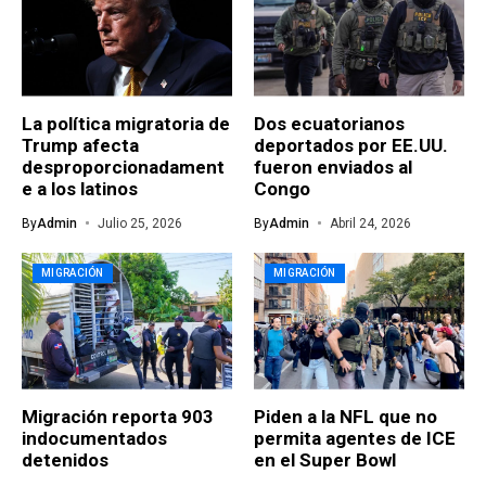
La política migratoria de
Dos ecuatorianos
Trump afecta
deportados por EE.UU.
desproporcionadament
fueron enviados al
e a los latinos
Congo
By
Admin
Julio 25, 2026
By
Admin
Abril 24, 2026
MIGRACIÓN
MIGRACIÓN
Migración reporta 903
Piden a la NFL que no
indocumentados
permita agentes de ICE
detenidos
en el Super Bowl