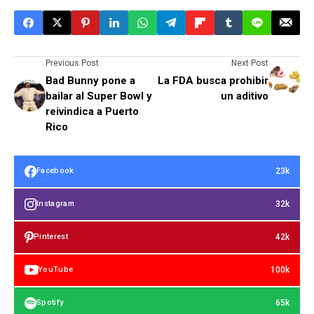
Previous Post
Next Post
Bad Bunny pone a
La FDA busca prohibir
bailar al Super Bowl y
un aditivo
reivindica a Puerto
Rico
23k
Facebook
32k
Instagram
42k
Pinterest
100k
YouTube
65k
Spotify