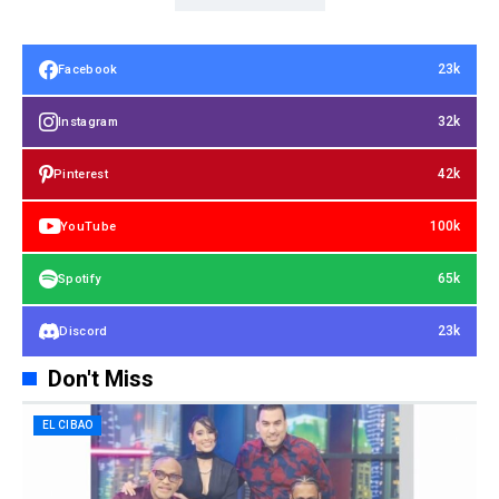
23k
Facebook
32k
Instagram
42k
Pinterest
100k
YouTube
65k
Spotify
23k
Discord
Don't Miss
EL CIBAO