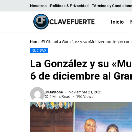
Nosotros
Políticas & Privacidad
Términos y Condicion
Inicio
Home
El Cibao
La González y su «Multiverso» llegan con 
EL CIBAO
La González y su «Mul
6 de diciembre al Gra
By
Jayrone
Noviembre 21, 2025
1 Mins Read
196 Views