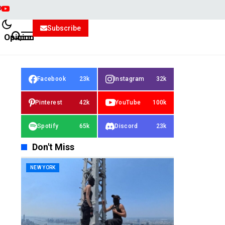
Subscribe
Opinion
Facebook
23k
Instagram
32k
Pinterest
42k
YouTube
100k
Spotify
65k
Discord
23k
Don't Miss
NEW YORK