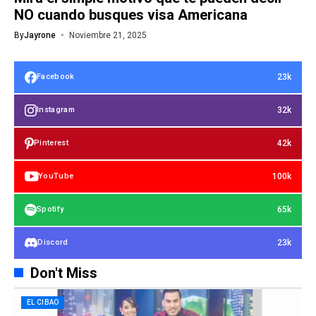
NO cuando busques visa Americana
By
Jayrone
Noviembre 21, 2025
23k
Facebook
32k
Instagram
42k
Pinterest
100k
YouTube
65k
Spotify
23k
Discord
Don't Miss
EL CIBAO