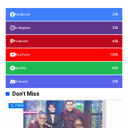
23k
Facebook
32k
Instagram
42k
Pinterest
100k
YouTube
65k
Spotify
23k
Discord
Don't Miss
EL CIBAO