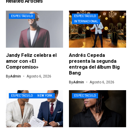
Related Articles
ESPECTÁCULO
ESPECTÁCULO
INTERNACIONAL
Jandy Feliz celebra el
Andrés Cepeda
amor con «El
presenta la segunda
Compromiso»
entrega del álbum Big
Bang
By
Admin
Agosto 6, 2026
By
Admin
Agosto 6, 2026
ESPECTÁCULO
NEW YORK
ESPECTÁCULO