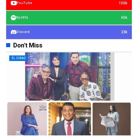
100k
YouTube
65k
Spotify
23k
Discord
Don't Miss
EL CIBAO