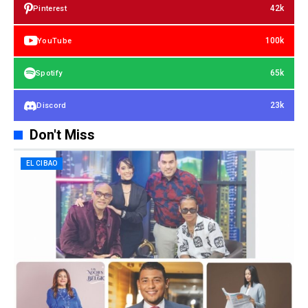
42k
Pinterest
100k
YouTube
65k
Spotify
23k
Discord
Don't Miss
EL CIBAO