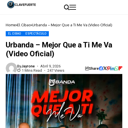
Home
El Cibao
Urbanda – Mejor Que a Ti Me Va (Video Oficial)
EL CIBAO
ESPECTÁCULO
Urbanda – Mejor Que a Ti Me Va
(Video Oficial)
By
Jayrone
Abril 9, 2026
Share
1 Mins Read
247 Views