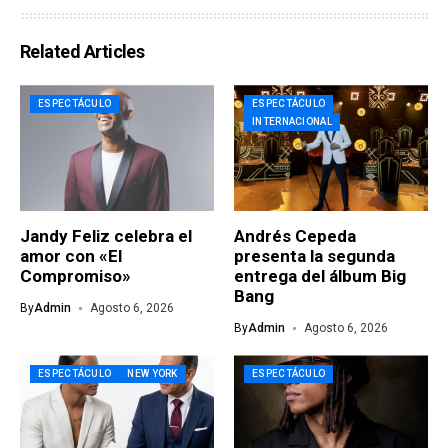
Related Articles
ESPECTÁCULO
ESPECTÁCULO
INTERNACIONAL
Jandy Feliz celebra el
Andrés Cepeda
amor con «El
presenta la segunda
Compromiso»
entrega del álbum Big
Bang
By
Admin
Agosto 6, 2026
By
Admin
Agosto 6, 2026
ESPECTÁCULO
NEW YORK
ESPECTÁCULO