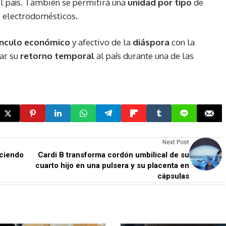
 el país. También se permitirá una
unidad por tipo
de
e electrodomésticos.
ínculo económico
y afectivo de la
diáspora
con la
tar su
retorno temporal
al país durante una de las
Next Post
aciendo
Cardi B transforma cordón umbilical de su
cuarto hijo en una pulsera y su placenta en
cápsulas