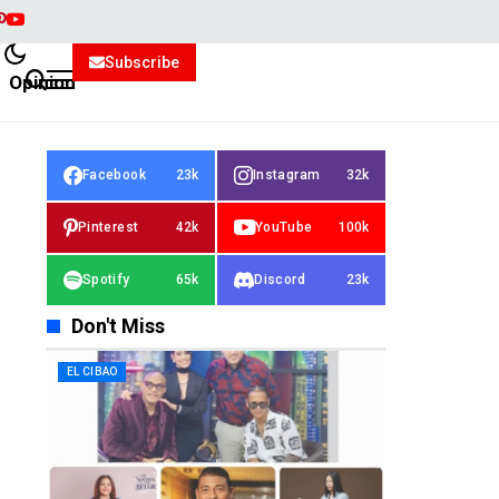
Subscribe
Opinion
Facebook
23k
Instagram
32k
Pinterest
42k
YouTube
100k
Spotify
65k
Discord
23k
Don't Miss
EL CIBAO