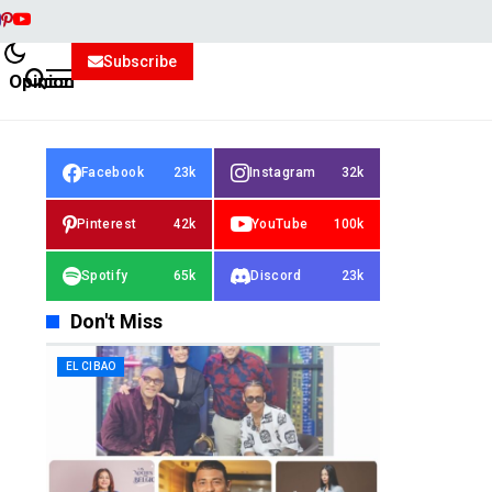
Subscribe
Opinion
Facebook
23k
Instagram
32k
Pinterest
42k
YouTube
100k
Spotify
65k
Discord
23k
Don't Miss
EL CIBAO