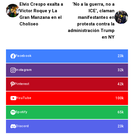
Elvis Crespo exalta a
‘No a la guerra, no a
Víctor Roque y La
ICE’, claman
Gran Manzana en el
manifestantes en
Choliseo
protesta contra la
administración Trump
en NY
23k
Facebook
32k
Instagram
42k
Pinterest
100k
YouTube
65k
Spotify
23k
Discord