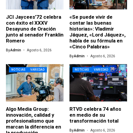
JCI Jaycees’72 celebra
«Se puede vivir de
con éxito el XXXV
contar las buenas
Desayuno de Oración
historias»: Vladimir
junto al senador Franklin
Jáquez, «Lord Jáquez»,
Romero
habla de su fórmula en
«Cinco Palabras»
By
Admin
Agosto 6, 2026
By
Admin
Agosto 6, 2026
NOTICIAS
VARIEDAD
NOTICIAS
VARIEDAD
Algo Media Group:
RTVD celebra 74 años
innovación, calidad y
en medio de su
profesionalismo que
transformación total
marcan la diferencia en
By
Admin
Agosto 6, 2026
la producción