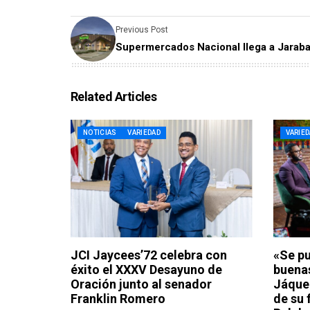
Previous Post
Supermercados Nacional llega a Jarab
Related Articles
NOTICIAS
VARIEDAD
VARIE
JCI Jaycees’72 celebra con
«Se pu
éxito el XXXV Desayuno de
buenas
Oración junto al senador
Jáquez
Franklin Romero
de su 