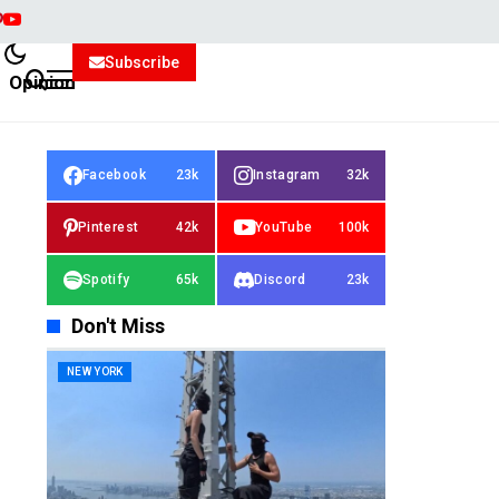
Subscribe
Opinion
Facebook
23k
Instagram
32k
Pinterest
42k
YouTube
100k
Spotify
65k
Discord
23k
Don't Miss
NEW YORK