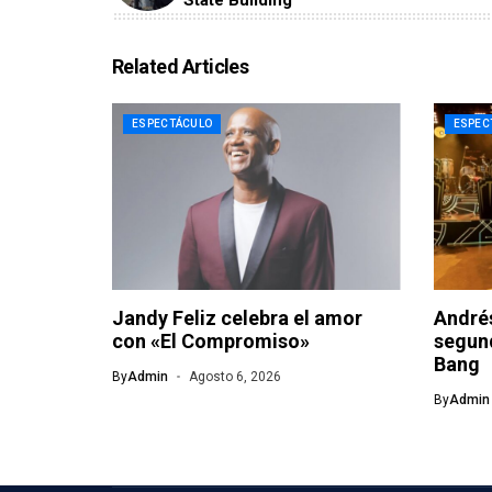
Related Articles
ESPECTÁCULO
ESPEC
Jandy Feliz celebra el amor
Andrés
con «El Compromiso»
segund
Bang
By
Admin
Agosto 6, 2026
By
Admin