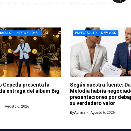
TÁCULO
INTERNACIONAL
ESPECTÁCULO
NEW YORK
 Cepeda presenta la
Según nuestra fuente: Da
a entrega del álbum Big
Melodía habría negociad
presentaciones por deba
su verdadero valor
Agosto 6, 2026
By
Admin
Agosto 6, 2026