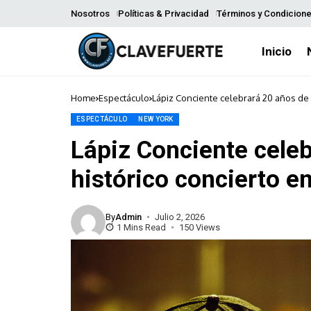
Nosotros
Políticas & Privacidad
Términos y Condicion
Inicio
Home
Espectáculo
Lápiz Conciente celebrará 20 años de c
ESPECTÁCULO
NEW YORK
Lápiz Conciente celeb
histórico concierto e
By
Admin
Julio 2, 2026
1 Mins Read
150 Views