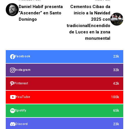
Daniel Habif presenta
Cementos Cibao da
“Ascender” en Santo
inicio a la Navidad
Domingo
2025 con
tradicionalEncendido
de Luces en la zona
monumental
23k
Facebook
32k
Instagram
42k
Pinterest
100k
YouTube
65k
Spotify
23k
Discord