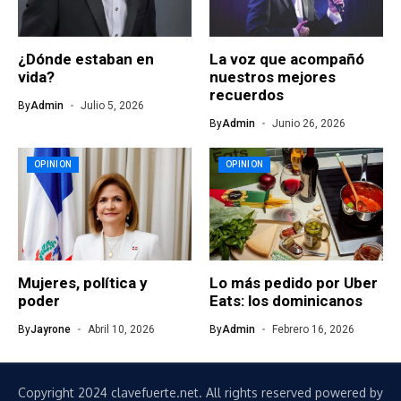
¿Dónde estaban en
La voz que acompañó
vida?
nuestros mejores
recuerdos
By
Admin
Julio 5, 2026
By
Admin
Junio 26, 2026
OPINION
OPINION
Mujeres, política y
Lo más pedido por Uber
poder
Eats: los dominicanos
By
Jayrone
Abril 10, 2026
By
Admin
Febrero 16, 2026
Copyright 2024 clavefuerte.net. All rights reserved powered by