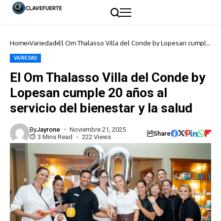
Home
Variedad
El Om Thalasso Villa del Conde by Lopesan cumple
20 años al servicio del bienestar y la salud
VARIEDAD
El Om Thalasso Villa del Conde by
Lopesan cumple 20 años al
servicio del bienestar y la salud
By
Jayrone
Noviembre 21, 2025
Share
3 Mins Read
222 Views