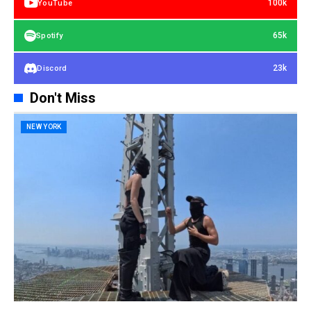
100k
YouTube
65k
Spotify
23k
Discord
Don't Miss
NEW YORK