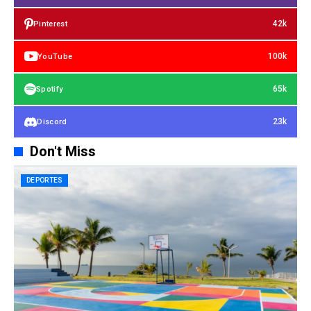
42k
Pinterest
100k
YouTube
65k
Spotify
23k
Discord
Don't Miss
DEPORTES