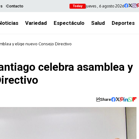
jueves , 6 agosto 2026
es
Contacto
Today
Noticias
Variedad
Espectáculo
Salud
Deportes
amblea y elige nuevo Consejo Directivo
Santiago celebra asamblea y
irectivo
Share