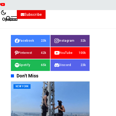
Subscribe
Opinion
Facebook
23k
Instagram
32k
Pinterest
42k
YouTube
100k
Spotify
65k
Discord
23k
Don't Miss
NEW YORK