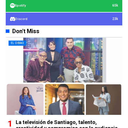
65k
Spotify
23k
Discord
Don't Miss
EL CIBAO
La televisión de Santiago, talento,