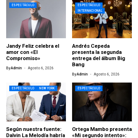
ESPECTÁCULO
ESPECTÁCULO
INTERNACIONAL
Jandy Feliz celebra el
Andrés Cepeda
amor con «El
presenta la segunda
Compromiso»
entrega del álbum Big
Bang
By
Admin
Agosto 6, 2026
By
Admin
Agosto 6, 2026
ESPECTÁCULO
NEW YORK
ESPECTÁCULO
Según nuestra fuente:
Ortega Mambo presenta
Dalvin La Melodía habría
«Mi segundo intento»: