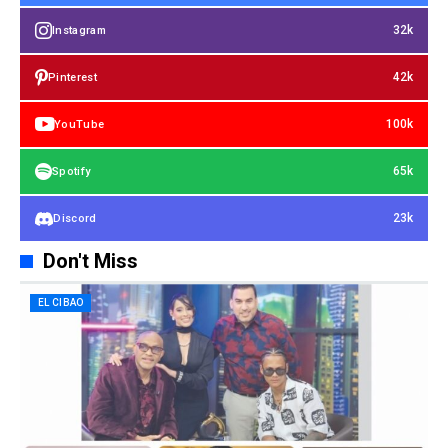
32k
Instagram
42k
Pinterest
100k
YouTube
65k
Spotify
23k
Discord
Don't Miss
EL CIBAO