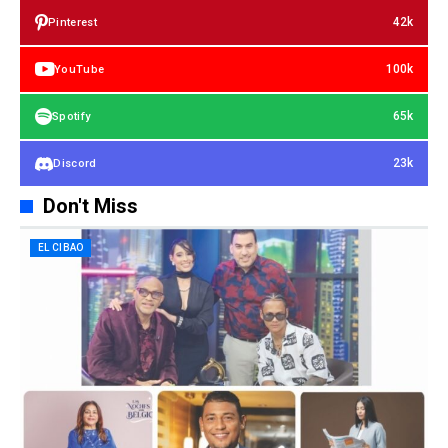
42k
Pinterest
100k
YouTube
65k
Spotify
23k
Discord
Don't Miss
EL CIBAO